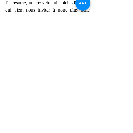
En résumé, un mois de Juin plein d’Amour 
qui vient nous inviter à notre plus belle 
présence à nous même pour que notre 
relation au monde et aux autres soit de plus 
en plus douce et fluide.
Ces influences perçantes peuvent aussi 
bousculer violemment des structures 
obsolètes de la société / dans le monde pour 
ce renouveau annoncé.
Nous ne pouvons pas porter la misère du 
Monde, ni tout solder tout seul. 
Notre puissance d’action réside dans la 
conscience de qui nous sommes et des choix 
que nous faisons pour nourrir la Vie.
Ce qui doit être sera
Laissez mourir ce qui doit l’être