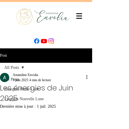
Post
All Posts
Amandine Envolia
All Posts
3 juin 2025
4 min de lecture
Les énergies de Juin
Energies Pleine Lune
2025
Energies Nouvelle Lune
Dernière mise à jour :
1 juil. 2025