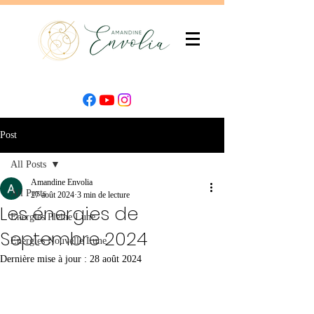
Post
All Posts
Amandine Envolia
All Posts
27 août 2024
3 min de lecture
Les énergies de
Energies Pleine Lune
Septembre 2024
Energies Nouvelle Lune
Dernière mise à jour :
28 août 2024