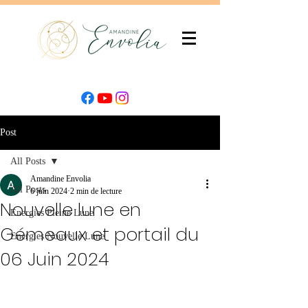
Post
All Posts
Amandine Envolia
All Posts
6 juin 2024
2 min de lecture
Nouvelle lune en
Energies Pleine Lune
Gémeaux et portail du
Energies Nouvelle Lune
06 Juin 2024