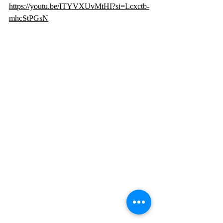
https://youtu.be/ITYVXUvMtHI?si=Lcxctb-
mhcStPGsN